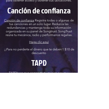
para obtener acceso y obtener sus ubicaciones.
Canción de confianza
Canción de confianza
Registra todas o algunas de
tus canciones en un solo lugar. Reduzca las
redundancias y mantenga toda su información
organizada en su panel de Songtrust. SongTrust
reúne tu mecánica, radio y performance
regalías.
Haga clic aquí
¡¡Para no perderte el dinero que te deben!! $10 de
descuento
TAPD
TAPD
hace que compartir tu música sea muy
divertido. Comparte tu
social
medios, negocios o
música
con un toque.
Tengo
mi
Spotify
perfil
vinculado Para que cualquiera pueda
encontrarme de inmediato en persona.
Haga clic aquí
¡¡Para no perderte el dinero que te deben!! $10 de
descuento