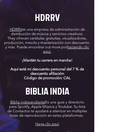
HDRRV
HDRRV
es una empresa de administración de
distribución de música y servicios creativos.
They ofrecen carátulas gratuitas, visualizadores,
producción, mezcla y masterización con descuento,
y más. Puede encontrar out more por
haciendo clic
aquí.
¡Mantén tu carrera en marcha!
Aquí está mi descuento personal del 7 % de
descuento
afiliación
Código de promoción: CAL
BIBLIA INDIA
Biblia independiente
Es una guía y directorio
para
Spotify, Apple Música y Youtube. Su lista
de
Contactos
te ayudará a aterrizar en múltiples
listas de reproducción en estas plataformas.
Haga clic aquí