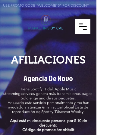
USE PROMO CODE "WELCOME15" FOR DISCOUNT
AFILIACIONES
Agencia De Novo
Tiene Spotify, Tidal, Apple Music
streaming services genera más transmisiones pagas.
Solo elige uno de sus paquetes.
He usado este servicio personalmente y me han
ayudado a aterrizar en an actual
oficial
Lista de
reproducción de Spotify 'Discover Weekly'
Aquí está mi descuento personal por $ 10 de
descuento
Código de promoción: ohitslit