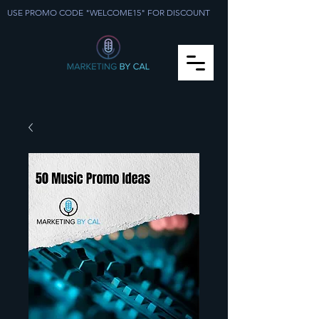
USE PROMO CODE "WELCOME15" FOR DISCOUNT