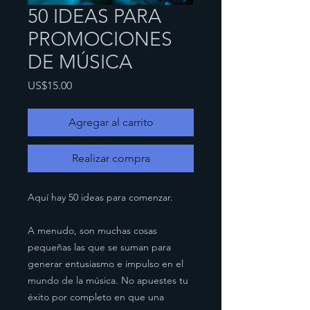
50 IDEAS PARA
PROMOCIONES
DE MÚSICA
Precio
US$15.00
Agregar al carrito
Realizar compra
Aquí hay 50 ideas para comenzar.
A menudo, son muchas cosas
pequeñas las que se suman para
generar entusiasmo e impulso en el
mundo de la música. No apuestes tu
éxito por completo en que una