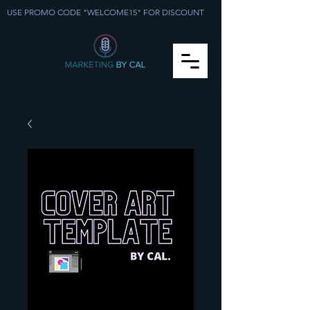
USE PROMO CODE "WELCOME15" FOR DISCOUNT