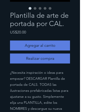
Plantilla de arte de
portada por CAL.
Precio
US$20.00
Agregar al carrito
Realizar compra
¿Necesita inspiración o ideas para
empezar? DESCARGAR Plantilla de
portada de CALS. TODAS las
ilustraciones prefabricadas listas para
ajustarse a su gusto. Simplemente
elija una PLANTILLA, edite los
NOMBRES y descargue su nueva