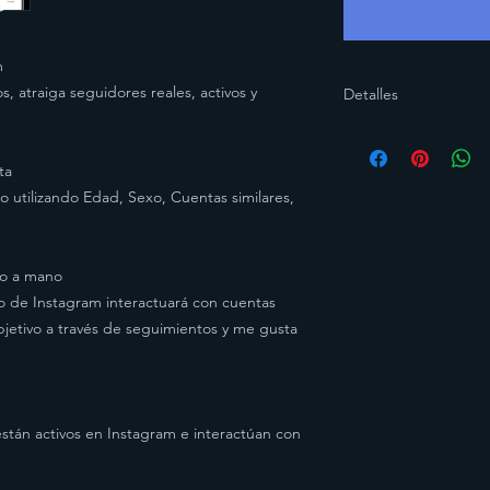
m
s, atraiga seguidores reales, activos y
Detalles
Seguidores: 2000 - 2
Me gusta: 400 - 500 
ta
Comentarios: 5 - 10 
o utilizando Edad, Sexo, Cuentas similares,
Vistas: 2000 - 3000 e
ho a mano
o de Instagram interactuará con cuentas
jetivo a través de seguimientos y me gusta
stán activos en Instagram e interactúan con