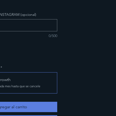
NSTAGRAM (opcional)
0/500
*
Growth
ada mes hasta que se cancele
regar al carrito