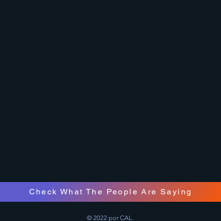
Check What The People Are Saying
© 2022 por CAL.