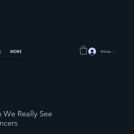
Iniciar sesión
R
MORE
 We Really See
encers