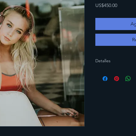
Precio
US$450.00
Ag
R
Detalles
Nos asociamos con pe
público comprometido
historias o videos cr
Cada Pedido se prog