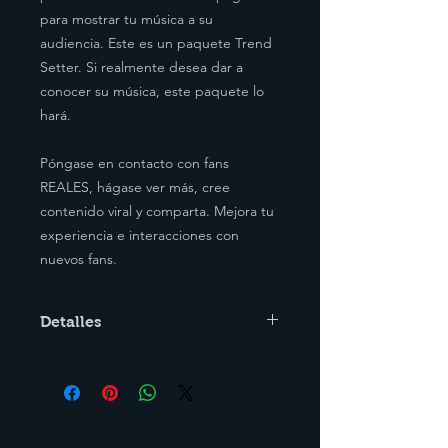
para mostrar tu música a su
audiencia. Este es un paquete Trend
Setter. Si realmente desea dar a
conocer su música, este paquete lo
hará.
Póngase en contacto con fans
REALES, hágase ver más, cree
contenido viral y comparta. Mejora tu
experiencia e interacciones con
nuevos fans.
Detalles
Nos asociamos con personas
influyentes para que su público
comprometido lo vea. Las
publicaciones de historias o videos
crearán más tracción para su música.