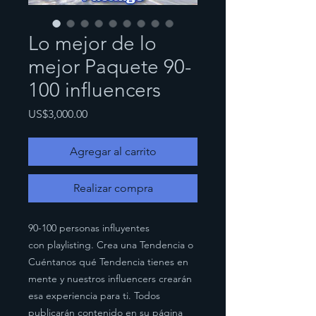
Lo mejor de lo
mejor Paquete 90-
100 influencers
Precio
US$3,000.00
Agregar al carrito
Realizar compra
90-100 personas influyentes
con playlisting. Crea una Tendencia o
Cuéntanos qué Tendencia tienes en
mente y nuestros influencers crearán
esa experiencia para ti. Todos
publicarán contenido en su página