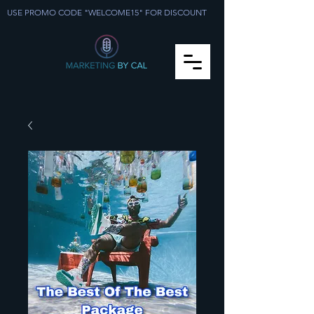
USE PROMO CODE "WELCOME15" FOR DISCOUNT