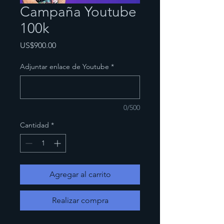
Campaña Youtube
100k
Precio
US$900.00
Adjuntar enlace de Youtube
*
0/500
Cantidad
*
Agregar al carrito
Realizar compra