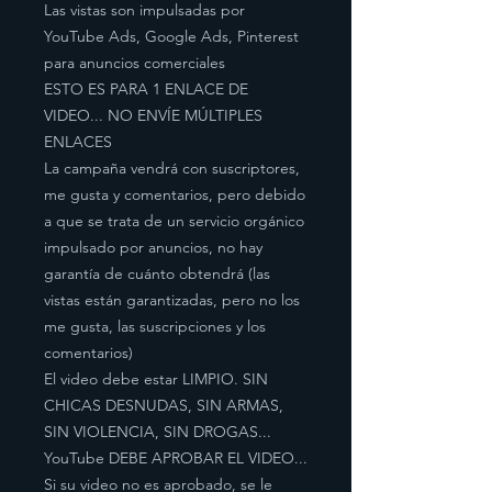
Las vistas son impulsadas por
YouTube Ads, Google Ads, Pinterest
para anuncios comerciales
ESTO ES PARA 1 ENLACE DE
VIDEO... NO ENVÍE MÚLTIPLES
ENLACES
La campaña vendrá con suscriptores,
me gusta y comentarios, pero debido
a que se trata de un servicio orgánico
impulsado por anuncios, no hay
garantía de cuánto obtendrá (las
vistas están garantizadas, pero no los
me gusta, las suscripciones y los
comentarios)
El video debe estar LIMPIO. SIN
CHICAS DESNUDAS, SIN ARMAS,
SIN VIOLENCIA, SIN DROGAS...
YouTube DEBE APROBAR EL VIDEO...
Si su video no es aprobado, se le