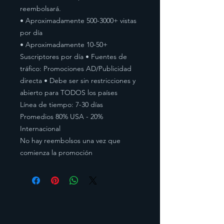
reembolsará.
• Aproximadamente 500-3000+ vistas
por día
• Aproximadamente 10-50+
Suscriptores por día • Fuentes de
tráfico: Promociones AD/Publicidad
directa • Debe ser sin restricciones y
abierto para TODOS los países
Línea de tiempo: 7-30 días
Promedios 80% USA - 20%
Internacional
No hay reembolsos una vez que
comienza la promoción